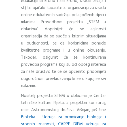
edukacija sinkrono i asinkrono, izrada tečaja i
sl.) te ojačalo kapacitete organizacija za izradu
online edukativnih sadržaja prilagođenih djeci i
mladima. Provedbom projekta „STEM u
oblacima“ doprinijet će se agilnosti
organizacija da se suoče s kriznim situacijama
u budućnosti, te da korisnicima ponude
kvalitetne programe i u online okruženju.
Također, osigurat će se kontinuirana
provedba programa koji su od općeg interesa
za naše društvo te će se općenito pridonijeti
dugoročnom prevladavanju krize u kojoj se svi
nalazimo.
Nositelj projekta STEM u oblacima je Centar
tehničke kulture Rijeka, a projektni konzorcij,
osim Astronomskog društva Višnjan, još čine
Bioteka – Udruga za promicanje biologije i
srodnih znanosti
,
CARPE DIEM udruga za