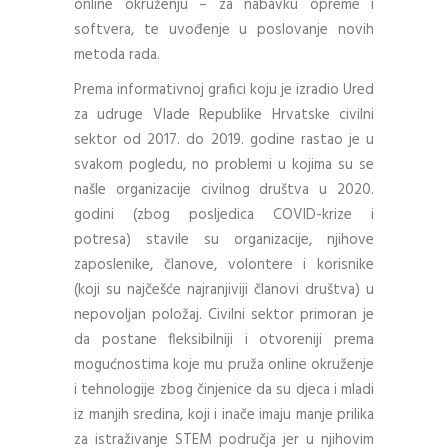
online okruženju – za nabavku opreme i
softvera, te uvođenje u poslovanje novih
metoda rada.
Prema informativnoj grafici koju je izradio Ured
za udruge Vlade Republike Hrvatske civilni
sektor od 2017. do 2019. godine rastao je u
svakom pogledu, no problemi u kojima su se
našle organizacije civilnog društva u 2020.
godini (zbog posljedica COVID-krize i
potresa) stavile su organizacije, njihove
zaposlenike, članove, volontere i korisnike
(koji su najčešće najranjiviji članovi društva) u
nepovoljan položaj. Civilni sektor primoran je
da postane fleksibilniji i otvoreniji prema
mogućnostima koje mu pruža online okruženje
i tehnologije zbog činjenice da su djeca i mladi
iz manjih sredina, koji i inače imaju manje prilika
za istraživanje STEM područja jer u njihovim