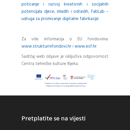
poticanje i razvoj kreativnih i socijalnih
potencijala djece, mladih i odraslih
,
FabLab –
udruga za promicanje digitalne fabrikacije
.
Za više informacija o EU fondovima:
www.strukturnifondovi.hr
i
www.esf.hr
.
Sadržaj web objave je isključiva odgovornost
Centra tehničke kulture Rijeka.
Pretplatite se na vijesti