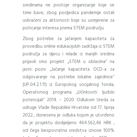
sredinama ne postoje organizacije koje se
time bave, zbog posljedica pandemije ostali
uskraćeni za aktivnosti koje su usmjerene za
poticanje interesa prema STEM području.
Zbog potrebe za jačanjem kapaciteta za
provedbu online edukacijskih sadržaja iz STEM
područja za djecu i mlade iz manjih sredina
prijavili smo projekt „STEM u oblacima“ na
javni poziv „Jačanje kapaciteta OCD-a za
odgovaranje na potrebe lokalne zajednice“
(UP.04.2.1.11) iz Europskog socijalnog fonda,
Operativnog programa „Učinkoviti ljudski
potencijali“ 2014. – 2020. Odlukom Ureda za
udruge Vlade Republike Hrvatske od 17. lipnja
2022., donesena je odluka kojom je utvrđeno
da je projektu dodijeljeno 464.562,46 HRK ,
od čega bespovratna sredstva iznose 100%