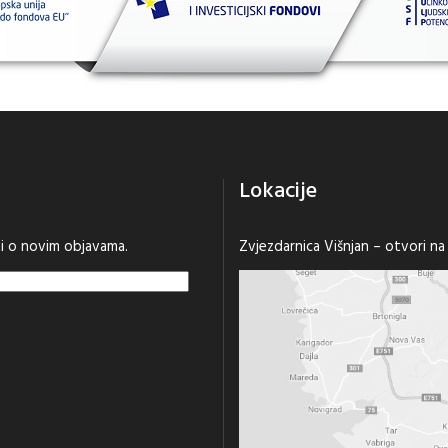
Lokacije
sti o novim objavama.
Zvjezdarnica Višnjan –
otvori n