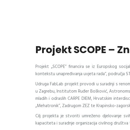
Projekt SCOPE – Zn
Projekt „SCOPE“ financira se iz Europskog socij
kontekstu unapređivanja uvjeta rada“, područja ST
Udruga FabLab projekt provodi u suradnji s renom
u Zagrebu, Institutom Ruđer Bošković, Astronomski
mladih i odraslih CARPE DIEM, Hrvatskim interdis
„Mehatronik”, Zadrugom ZEZ te Krapinsko-zagors
Cilj projekta je stvoriti umreženo djelovanje sv
kapaciteta i suradnje organizacija civilnog društva