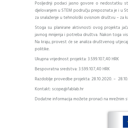
Posljednji podaci jasno govore o nedostatku s
djelovanjem u STEM području prepoznata je i u Stra
za snalaženje u tehnološki ovisnom društvu – za ka
Stoga su planirane aktivnosti ovog projekta jača
javnog mnijenja i potreba društva. Nakon toga viso
Na kraju, provest će se analiza društvenog utjecaja
politike.
Ukupna vrijednost projekta: 3.599.107,40 HRK
Bespovratna sredstva: 3.599.107,40 HRK
Razdoblje provedbe projekta: 28.10.2020. – 28.10
Kontakt: scope@fablab.hr
Dodatne informacija možete pronaći na mrežnim s