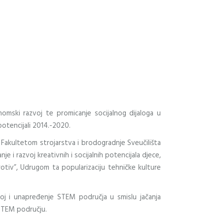
omski razvoj te promicanje socijalnog dijaloga u
otencijali 2014.-2020.
Fakultetom strojarstva i brodogradnje Sveučilišta
 razvoj kreativnih i socijalnih potencijala djece,
otiv”, Udrugom ta popularizaciju tehničke kulture
zvoj i unapređenje STEM područja u smislu jačanja
u STEM području.