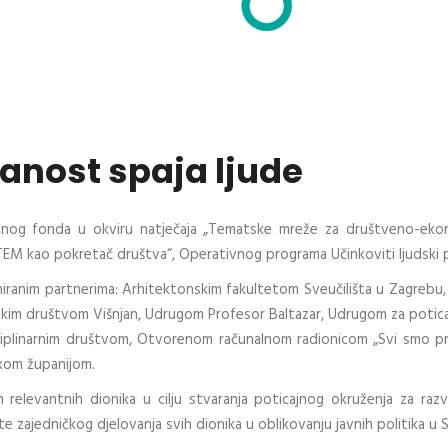
anost spaja ljude
alnog fonda u okviru natječaja „Tematske mreže za društveno-ekon
EM kao pokretač društva“, Operativnog programa Učinkoviti ljudski p
iranim partnerima: Arhitektonskim fakultetom Sveučilišta u Zagrebu, 
m društvom Višnjan, Udrugom Profesor Baltazar, Udrugom za poticanje i
ciplinarnim društvom, Otvorenom računalnom radionicom „Svi smo pr
kom županijom.
ih relevantnih dionika u cilju stvaranja poticajnog okruženja za ra
 te zajedničkog djelovanja svih dionika u oblikovanju javnih politika 