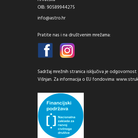
OIB: 90589944275
info@astro.hr
Pratite nas i na društvenim mrežama:
Sadržaj mrežnih stranica isključiva je odgovorno
Višnjan. Za informacija o EU fondovima:
www.struk