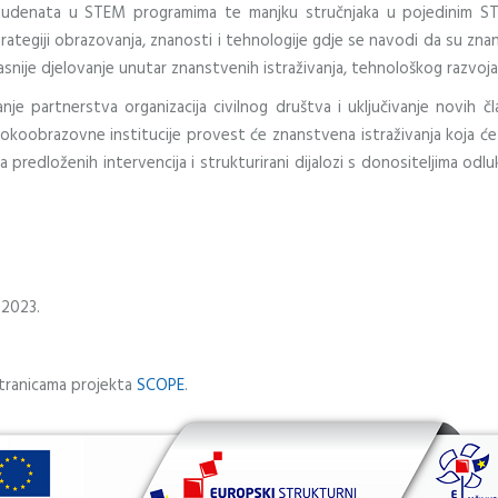
tudenata u STEM programima te manjku stručnjaka u pojedinim STE
tegiji obrazovanja, znanosti i tehnologije gdje se navodi da su znan
snije djelovanje unutar znanstvenih istraživanja, tehnološkog razvoja
nje partnerstva organizacija civilnog društva i uključivanje novih
koobrazovne institucije provest će znanstvena istraživanja koja će slu
 predloženih intervencija i strukturirani dijalozi s donositeljima odlu
.2023.
tranicama projekta
SCOPE
.