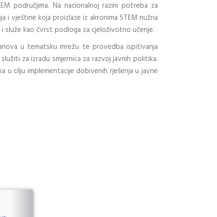
M područjima. Na nacionalnoj razini potreba za
ja i vještine koja proizlaze iz akronima STEM nužna
 i služe kao čvrst podloga za cjeloživotno učenje.
 članova u tematsku mrežu te provedba ispitivanja
žiti za izradu smjernica za razvoj javnih politika.
ka u cilju implementacije dobivenih rješenja u javne