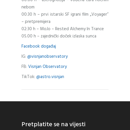
00.00 h – astrognozija – vođena tura noćnim
nebom
00:30 h – prvi istarski SF igrani film „Voyager”
– pretpremijera
02:30 h – MoJo – Rested Alchemy In Trance
05.00 h – zajednički doček izlaska sunca
Facebook događaj
IG:
@visnjanobservatory
FB:
Visnjan Observatory
TikTok:
@astro.visnjan
Pretplatite se na vijesti