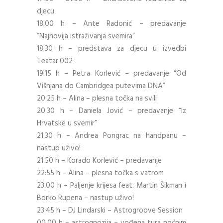
djecu
18:00 h – Ante Radonić – predavanje
“Najnovija istraživanja svemira”
18:30 h – predstava za djecu u izvedbi
Teatar.002
19.15 h – Petra Korlević – predavanje “Od
Višnjana do Cambridgea putevima DNA”
20:25 h – Alina – plesna točka na svili
20.30 h – Daniela Jović – predavanje “Iz
Hrvatske u svemir”
21.30 h – Andrea Pongrac na handpanu –
nastup uživo!
21.50 h – Korado Korlević – predavanje
22:55 h – Alina – plesna točka s vatrom
23.00 h – Paljenje krijesa feat. Martin Šikman i
Borko Rupena – nastup uživo!
23:45 h – DJ Lindarski – Astrogroove Session