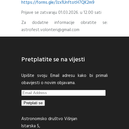
https://forms.gle/3zx1UnftotH7QK2m9
Prijave se zatvaraju 01.03.2026. u 12.00 sati
Za dodatne informacije obratite se:
astrofest.volonteri@gmail.com
Pretplatite se na vijesti
Upišite svoju Email adresu kako bi primali
obavijesti o novim objavama.
Email
Address
Pretplati se
Astronomsko društvo Višnjan
Istarska 5,