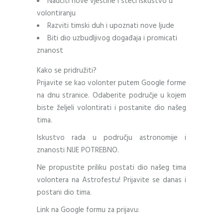
Naučiti nove vještine i steći iskustvo u
volontiranju
Razviti timski duh i upoznati nove ljude
Biti dio uzbudljivog događaja i promicati
znanost
Kako se pridružiti?
Prijavite se kao volonter putem Google forme
na dnu stranice. Odaberite područje u kojem
biste željeli volontirati i postanite dio našeg
tima.
Iskustvo rada u području astronomije i
znanosti NIJE POTREBNO.
Ne propustite priliku postati dio našeg tima
volontera na Astrofestu! Prijavite se danas i
postani dio tima.
Link na Google formu za prijavu: