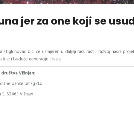
na jer za one koji se usud
pristigli novac biti će usmjeren u daljnji rad, rast i razvoj naših p
šnje i buduće generacije. Hvala.
društva Višnjan
:
editne banke Umag d.d.
ka 5, 52463 Višnjan