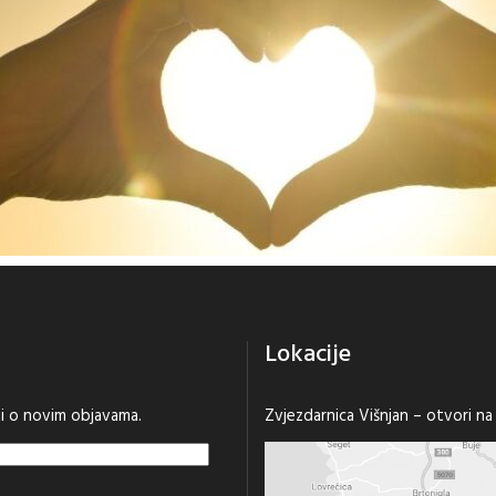
Lokacije
sti o novim objavama.
Zvjezdarnica Višnjan –
otvori n