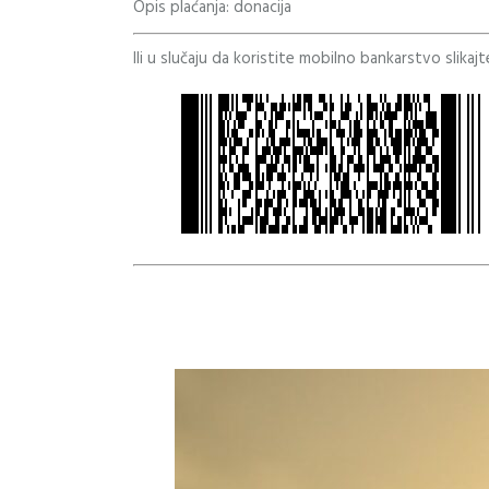
Opis plaćanja: donacija
Ili u slučaju da koristite mobilno bankarstvo slikaj